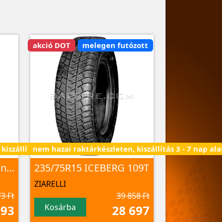
akció DOT
melegen futózott
iszállítás 3 - 7 nap alatt
nem hazai raktárkészleten, kiszállítás 3 - 7 nap ala
235/75R15XL MP82 Conquerra 2 109T
235/75R15 ICEBERG 109T
ZIARELLI
3 Ft
39 858 Ft
Kosárba
093
28 697