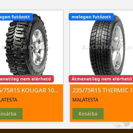
egen futózott
melegen futózott
enetileg nem elérhető
Átmenetileg nem elérhető
235/75R15 KOUGAR 105Q
ATESTA
MALATESTA
Kosárba
Kosárba