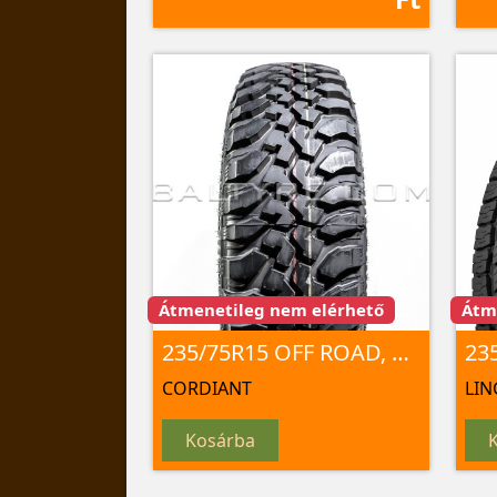
Átmenetileg nem elérhető
Átm
235/75R15 OFF ROAD, OS-501 109Q TL
CORDIANT
LI
Kosárba