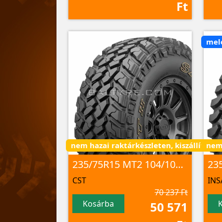
Ft
mel
nem hazai raktárkészleten, kiszállítás 3 
nem 
235/75R15 MT2 104/101Q 6PR
23
CST
INS
70 237 Ft
Kosárba
50 571