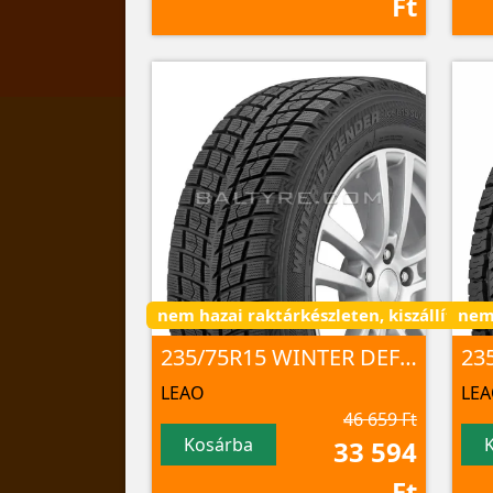
Ft
nem hazai raktárkészleten, kiszállítás 3 
nem 
235/75R15 WINTER DEFENDER Ice I-15 SUV 105 T NORD
LEAO
LE
46 659 Ft
Kosárba
33 594
Ft