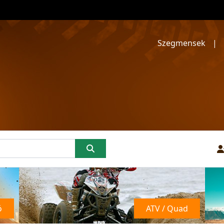
Szegmensek
|
ó
ATV / Quad