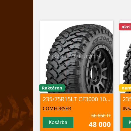
akc
Raktáron
nem 
235/75R15LT CF3000 104/101 Q 6PR M+S/3PMSF/POR
23
COMFORSER
INS
66 666 Ft
Kosárba
48 000