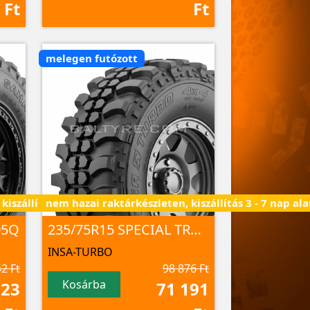
Ft
Ft
melegen futózott
iszállítás 3 - 7 nap alatt
nem hazai raktárkészleten, kiszállítás 3 - 7 nap ala
05Q
235/75R15 SPECIAL TRACK 105Q
INSA-TURBO
2 Ft
98 876 Ft
Kosárba
623
71 191