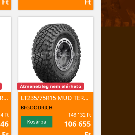
Ft
Ft
Átmenetileg nem elérhető
235/75R15XL TRAIL-TERRAIN T/A 109T TL
LT235/75R15 MUD TERRAIN T/A KM3 110/107Q TL
BFGOODRICH
4 Ft
148 132 Ft
Kosárba
146
106 655
Ft
Ft