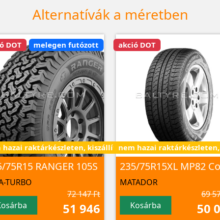
Alternatívák a méretben
ió DOT
melegen futózott
akció DOT
hazai raktárkészleten, kiszállítás 3 - 7 nap alatt
nem hazai raktárkészleten, k
5/75R15 RANGER 105S
A-TURBO
MATADOR
72 147 Ft
69 57
Kosárba
Kosárba
51 946
50 