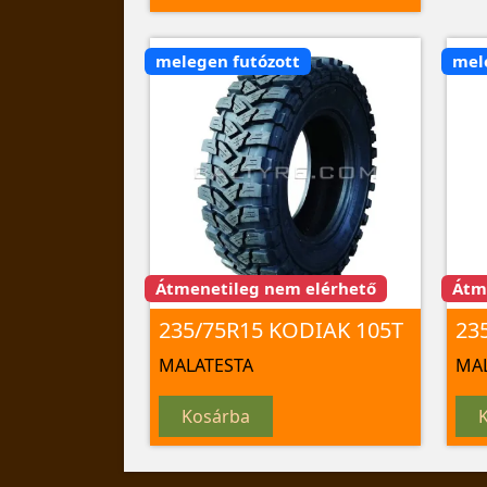
melegen futózott
mel
Átmenetileg nem elérhető
Átm
235/75R15 KODIAK 105T
MALATESTA
MAL
Kosárba