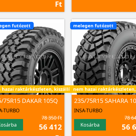
Ft
egen futózott
melegen futózott
- 7 nap alatt
hazai raktárkészleten, kiszállítás 3 - 7 nap alatt
nem hazai raktárkészleten, k
5/75R15 DAKAR 105Q
235/75R15 SAHARA 1
A-TURBO
INSA-TURBO
78 350 Ft
78 64
Kosárba
Kosárba
56 412
56 