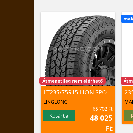
mel
Átmenetileg nem elérhető
Átm
LT235/75R15 LION SPORT A/T100 104/101 S 6PR TL
23
LINGLONG
MAL
66 702 Ft
Kosárba
48 025
Ft