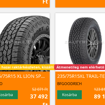
Ft
- 7 nap alatt
hazai raktárkészleten, kiszállítás 3 - 7 nap alatt
Átmenetileg nem elérhető
235/75R15 XL LION SPORT A/T100 109 T TL
AO
BFGOODRICH
52 071 Ft
123 81
Kosárba
Kosárba
37 492
89 
Ft