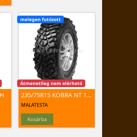
melegen futózott
Átmenetileg nem elérhető
5H
235/75R15 KOBRA NT 105S
MALATESTA
Kosárba