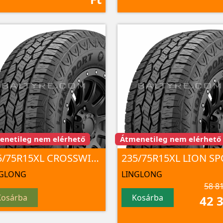
enetileg nem elérhető
Átmenetileg nem elérhető
235/75R15XL CROSSWIND A/T100 109 T
NGLONG
LINGLONG
58 81
Kosárba
Kosárba
42 