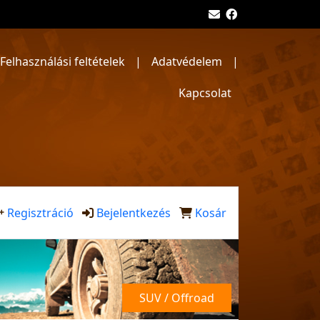
Felhasználási feltételek
|
Adatvédelem
|
Kapcsolat
Regisztráció
Bejelentkezés
Kosár
SUV / Offroad