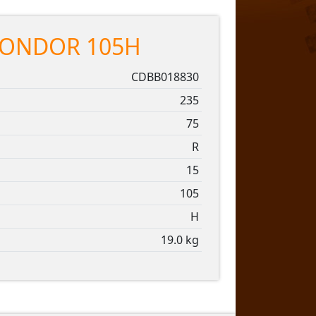
KONDOR 105H
CDBB018830
235
75
R
15
105
H
19.0 kg