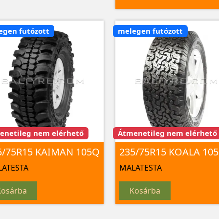
egen futózott
melegen futózott
enetileg nem elérhető
Átmenetileg nem elérhető
5/75R15 KAIMAN 105Q
235/75R15 KOALA 10
ATESTA
MALATESTA
Kosárba
Kosárba