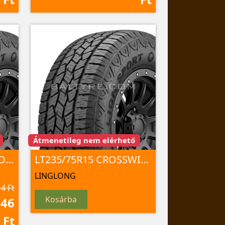
Átmenetileg nem elérhető
235/75R15XL LION SPORT A/T100 109 T TL
LT235/75R15 CROSSWIND A/T100 104/101 S
LINGLONG
4 Ft
Kosárba
346
Ft