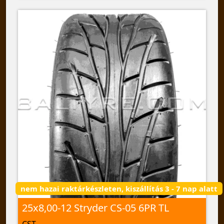
nem hazai raktárkészleten, kiszállítás 3 - 7 nap alatt
25x8,00-12 Stryder CS-05 6PR TL
CST