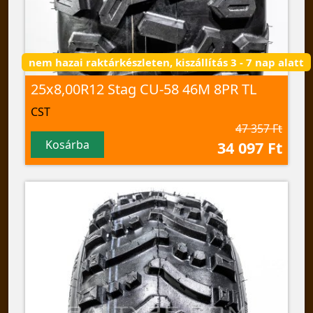
nem hazai raktárkészleten, kiszállítás 3 - 7 nap alatt
25x8,00R12 Stag CU-58 46M 8PR TL
CST
47 357 Ft
Kosárba
34 097 Ft