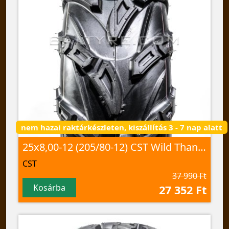
nem hazai raktárkészleten, kiszállítás 3 - 7 nap alatt
25x8,00-12 (205/80-12) CST Wild Thang, CU-05 60J TL
CST
37 990 Ft
Kosárba
27 352 Ft