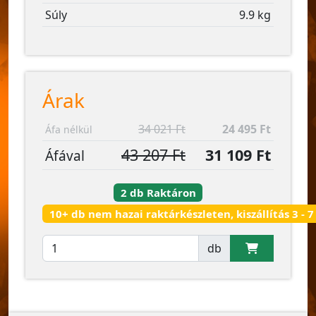
Súly
9.9 kg
Árak
34 021 Ft
24 495 Ft
Áfa nélkül
43 207 Ft
31 109 Ft
Áfával
2 db Raktáron
10+ db nem hazai raktárkészleten, kiszállítás 3 - 7
db