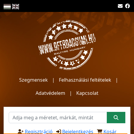
Szegmensek
|
Felhasználási feltételek
|
Adatvédelem
|
Kapcsolat
Regisztráció
Bejelentkezés
Kosár