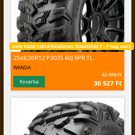
nem hazai raktárkészleten, kiszállítás 3 - 7 nap alatt
25x8,00R12 P3035 60J 6PR TL
WANDA
42 399 Ft
Kosárba
30 527 Ft