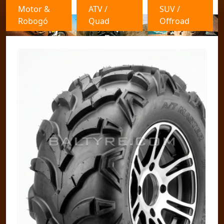
Motor &
ATV /
SUV /
Robogó
Quad
Offroad