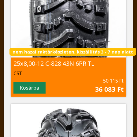
nem hazai raktárkészleten, kiszállítás 3 - 7 nap alatt
25x8,00-12 C-828 43N 6PR TL
CST
50 115 Ft
Kosárba
36 083 Ft