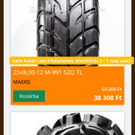
nem hazai raktárkészleten, kiszállítás 3 - 7 nap alatt
25x8,00-12 M-991 52Q TL
MAXXIS
53 205 Ft
Kosárba
38 308 Ft