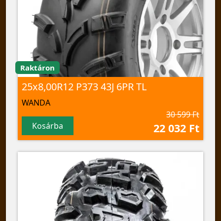
Raktáron
25x8,00R12 P373 43J 6PR TL
WANDA
30 599 Ft
Kosárba
22 032 Ft