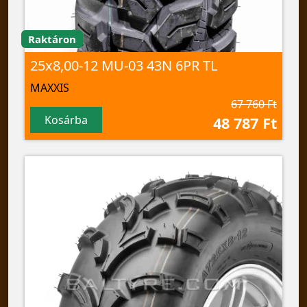
Raktáron
25x8,00-12 MU-03 43N 6PR TL
MAXXIS
67 760 Ft
Kosárba
48 787 Ft