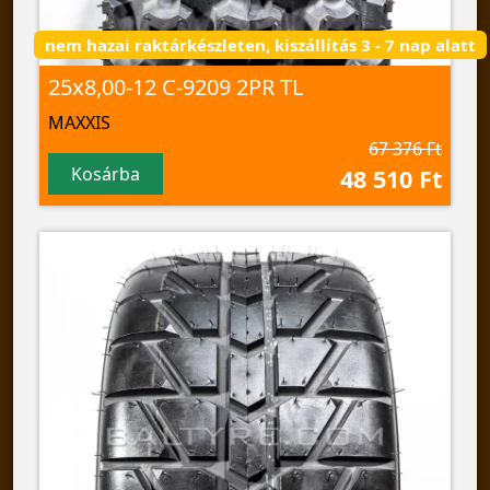
nem hazai raktárkészleten, kiszállítás 3 - 7 nap alatt
25x8,00-12 C-9209 2PR TL
MAXXIS
67 376 Ft
Kosárba
48 510 Ft