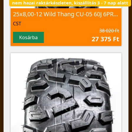
nem hazai raktárkészleten, kiszállítás 3 - 7 nap alatt
25x8,00-12 Wild Thang CU-05 60J 6PR TL
CST
38 020 Ft
Kosárba
27 375 Ft