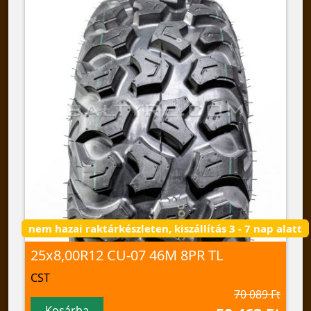
nem hazai raktárkészleten, kiszállítás 3 - 7 nap alatt
25x8,00R12 CU-07 46M 8PR TL
CST
70 089 Ft
Kosárba