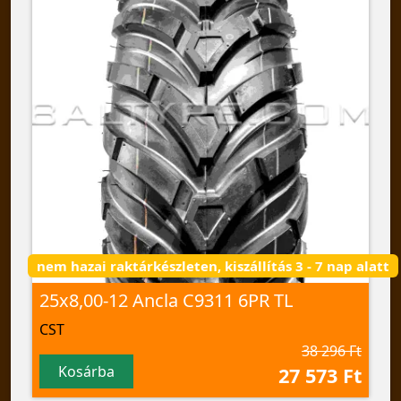
nem hazai raktárkészleten, kiszállítás 3 - 7 nap alatt
25x8,00-12 Ancla C9311 6PR TL
CST
38 296 Ft
Kosárba
27 573 Ft