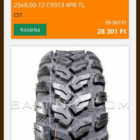
25x8,00-12 C9313 4PR TL
CST
39 307 Ft
Kosárba
28 301 Ft