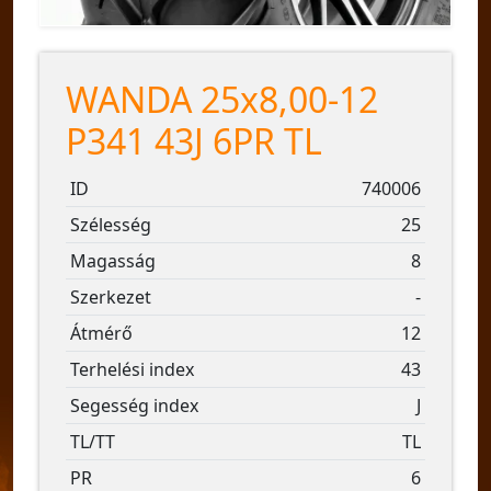
WANDA 25x8,00-12
P341 43J 6PR TL
ID
740006
Szélesség
25
Magasság
8
Szerkezet
-
Átmérő
12
Terhelési index
43
Segesség index
J
TL/TT
TL
PR
6