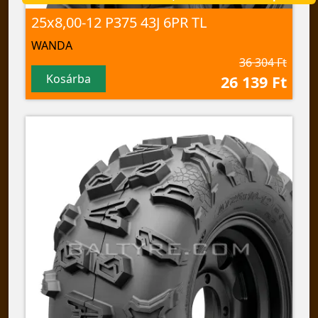
25x8,00-12 P375 43J 6PR TL
WANDA
36 304 Ft
Kosárba
26 139 Ft