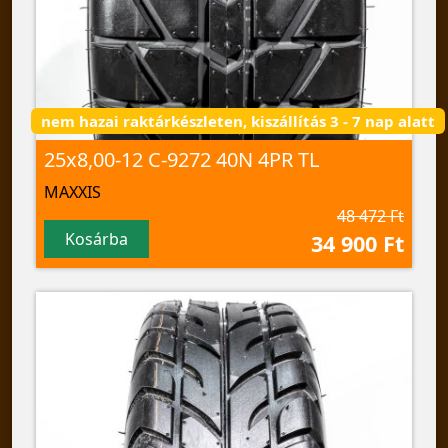
nem hazai raktárkészleten, kiszállítás 3 - 7 nap alatt
25x8,00-12 C-9272 40N 4PR TL
MAXXIS
48 472 Ft
Kosárba
34 900 Ft