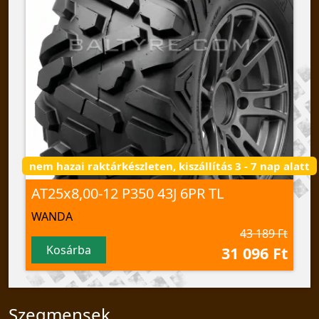
nem hazai raktárkészleten, kiszállítás 3 - 7 nap alatt
AT25x8,00-12 P350 43J 6PR TL
WANDA
43 189 Ft
Kosárba
31 096 Ft
Szegmensek