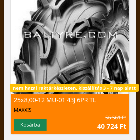
nem hazai raktárkészleten, kiszállítás 3 - 7 nap alatt
25x8,00-12 MU-01 43J 6PR TL
MAXXIS
56 561 Ft
Kosárba
40 724 Ft