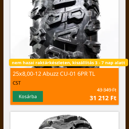
nem hazai raktárkészleten, kiszállítás 3 - 7 nap alatt
25x8,00-12 Abuzz CU-01 6PR TL
CST
43 349 Ft
Kosárba
31 212 Ft