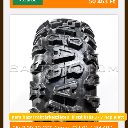
50 463 Ft
nem hazai raktárkészleten, kiszállítás 3 - 7 nap alatt
25x8,00-12 CST Abuzz, CU-01 44M 4PR