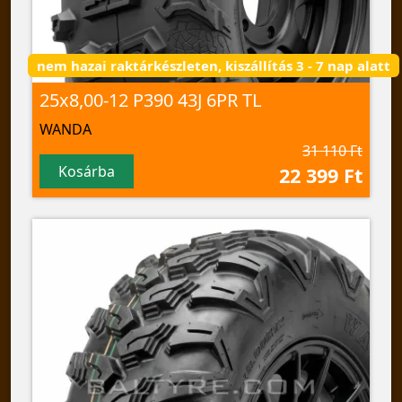
nem hazai raktárkészleten, kiszállítás 3 - 7 nap alatt
25x8,00-12 P390 43J 6PR TL
WANDA
31 110 Ft
Kosárba
22 399 Ft