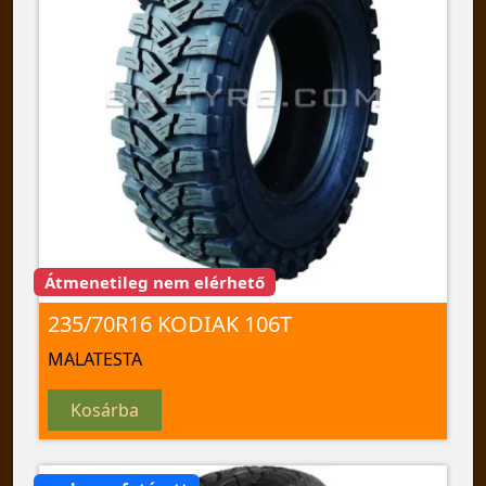
Átmenetileg nem elérhető
235/70R16 KODIAK 106T
MALATESTA
Kosárba