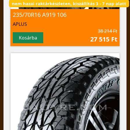
nem hazai raktárkészleten, kiszállítás 3 - 7 nap alatt
235/70R16 A919 106
APLUS
38 214 Ft
Kosárba
27 515 Ft