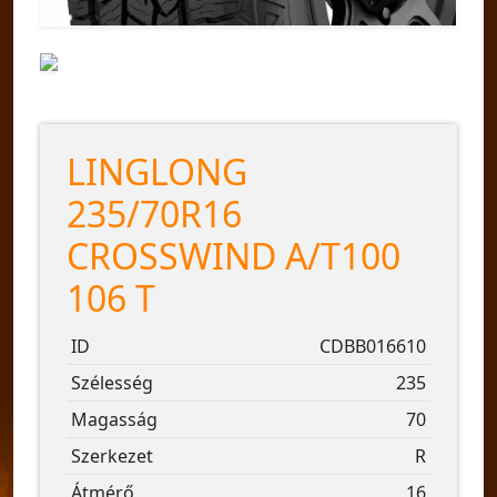
LINGLONG
235/70R16
CROSSWIND A/T100
106 T
ID
CDBB016610
Szélesség
235
Magasság
70
Szerkezet
R
Átmérő
16