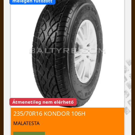
melegen futózott
Átmenetileg nem elérhető
235/70R16 KONDOR 106H
MALATESTA