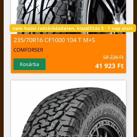
nem hazai raktárkészleten, kiszállítás 3 - 7 nap alatt
235/70R16 CF1000 104 T M+S
COMFORSER
58 226 Ft
Kosárba
41 923 Ft