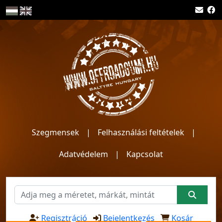
Szegmensek
|
Felhasználási feltételek
|
Adatvédelem
|
Kapcsolat
Regisztráció
Bejelentkezés
Kosár