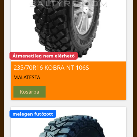
Átmenetileg nem elérhető
235/70R16 KOBRA NT 106S
MALATESTA
Kosárba
melegen futózott