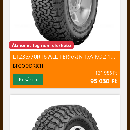
Átmenetileg nem elérhető
LT235/70R16 ALL-TERRAIN T/A KO2 104/101S TL
BFGOODRICH
131 986 Ft
Kosárba
95 030 Ft