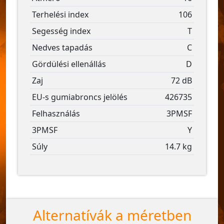
Terhelési index
106
Segesség index
T
Nedves tapadás
C
Gördülési ellenállás
D
Zaj
72 dB
EU-s gumiabroncs jelölés
426735
Felhasználás
3PMSF
3PMSF
Y
Súly
14.7 kg
Alternatívák a méretben