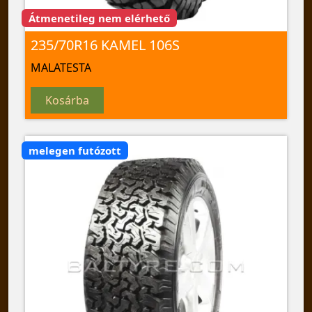
Átmenetileg nem elérhető
235/70R16 KAMEL 106S
MALATESTA
Kosárba
melegen futózott