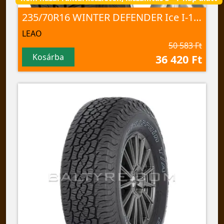
235/70R16 WINTER DEFENDER Ice I-15 SUV 106 T NORD
LEAO
50 583 Ft
Kosárba
36 420 Ft