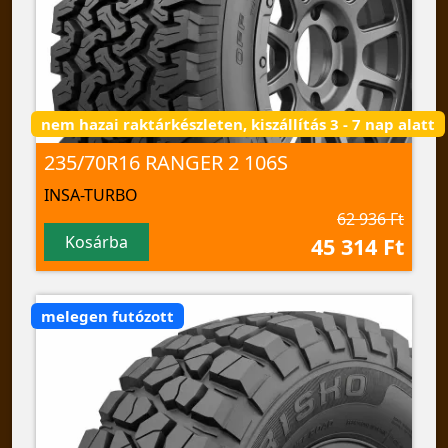
nem hazai raktárkészleten, kiszállítás 3 - 7 nap alatt
235/70R16 RANGER 2 106S
INSA-TURBO
62 936 Ft
Kosárba
45 314 Ft
melegen futózott