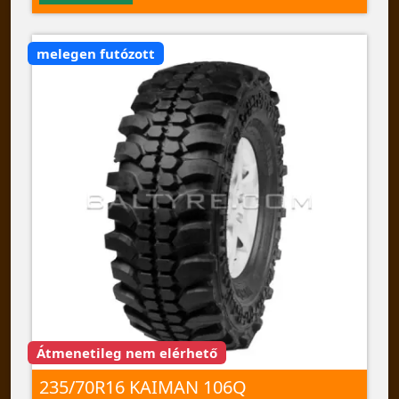
melegen futózott
Átmenetileg nem elérhető
235/70R16 KAIMAN 106Q