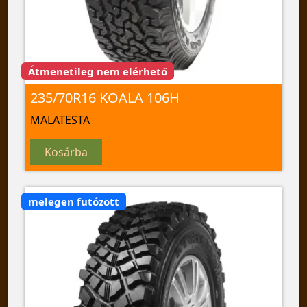
Átmenetileg nem elérhető
235/70R16 KOALA 106H
MALATESTA
Kosárba
melegen futózott