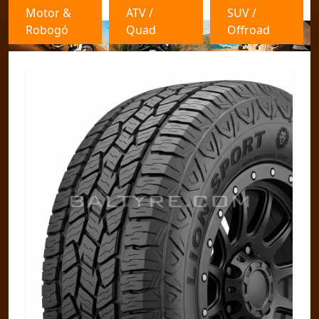
Motor &
ATV /
SUV /
Robogó
Quad
Offroad