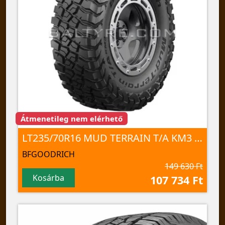
Átmenetileg nem elérhető
LT235/70R16 MUD TERRAIN T/A KM3 110/107Q TL
BFGOODRICH
149 630 Ft
Kosárba
107 734 Ft