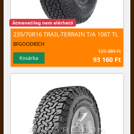
Átmenetileg nem elérhető
235/70R16 TRAIL-TERRAIN T/A 106T TL
BFGOODRICH
129 389 Ft
Kosárba
93 160 Ft