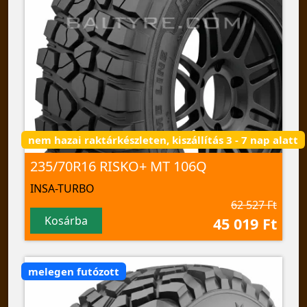
nem hazai raktárkészleten, kiszállítás 3 - 7 nap alatt
235/70R16 RISKO+ MT 106Q
INSA-TURBO
62 527 Ft
Kosárba
45 019 Ft
melegen futózott