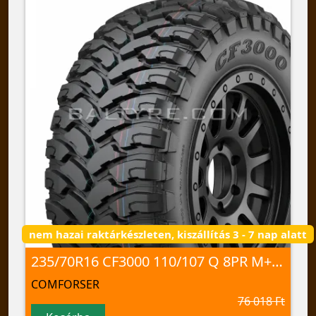
nem hazai raktárkészleten, kiszállítás 3 - 7 nap alatt
235/70R16 CF3000 110/107 Q 8PR M+S/3PMSF/POR
COMFORSER
76 018 Ft