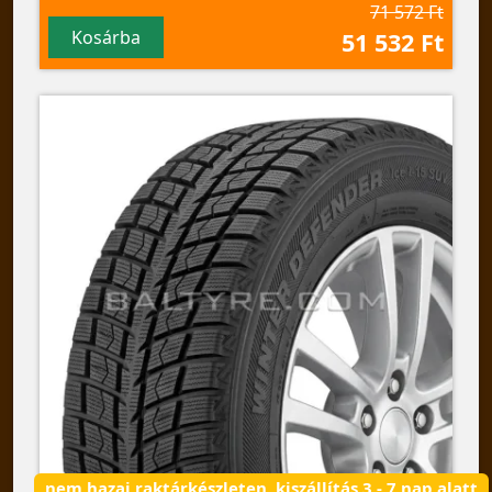
71 572 Ft
Kosárba
51 532 Ft
nem hazai raktárkészleten, kiszállítás 3 - 7 nap alatt