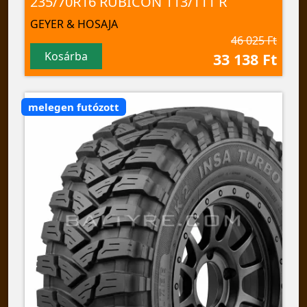
235/70R16 RUBICON 113/111 R
GEYER & HOSAJA
46 025 Ft
Kosárba
33 138 Ft
melegen futózott