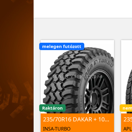
melegen futózott
Raktáron
nem 
235/70R16 DAKAR + 106Q
23
INSA-TURBO
AP