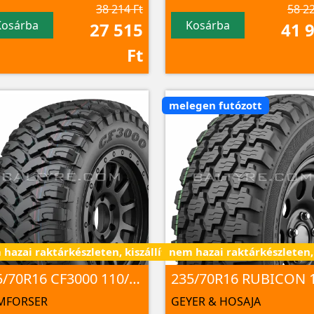
38 214 Ft
58 22
Kosárba
Kosárba
27 515
41 
Ft
melegen futózott
- 7 nap alatt
hazai raktárkészleten, kiszállítás 3 - 7 nap alatt
nem hazai raktárkészleten, k
235/70R16 CF3000 110/107 Q 8PR M+S/3PMSF/POR
MFORSER
GEYER & HOSAJA