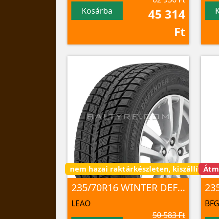
Kosárba
45 314
Ft
nem hazai raktárkészleten, kiszállítás 3 
Átm
235/70R16 WINTER DEFENDER Ice I-15 SUV 106 T NORD
LEAO
BF
50 583 Ft