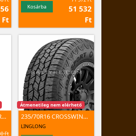
Kosárba
356
51 532
Ft
Ft
Átmenetileg nem elérhető
LT235/70R16 MUD TERRAIN T/A KM3 110/107Q TL
235/70R16 CROSSWIND A/T100 106 T
LINGLONG
0 Ft