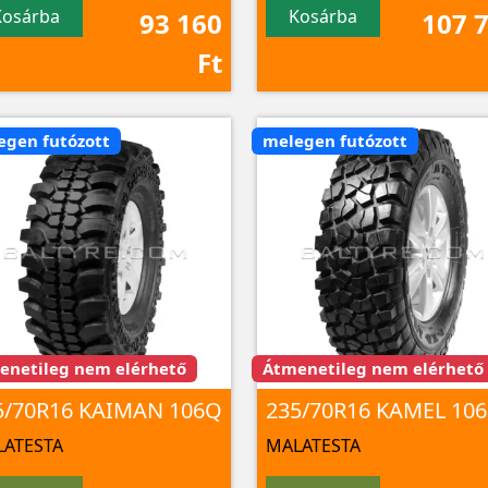
Kosárba
Kosárba
93 160
107 
Ft
egen futózott
melegen futózott
enetileg nem elérhető
Átmenetileg nem elérhető
5/70R16 KAIMAN 106Q
235/70R16 KAMEL 106
ATESTA
MALATESTA