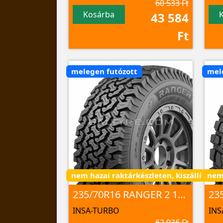
60 533 Ft
Kosárba
43 584
Ft
melegen futózott
mel
nem hazai raktárkészleten, kiszállítás 3 
nem 
235/70R16 RANGER 2 106S
INSA-TURBO
INS
62 936 Ft