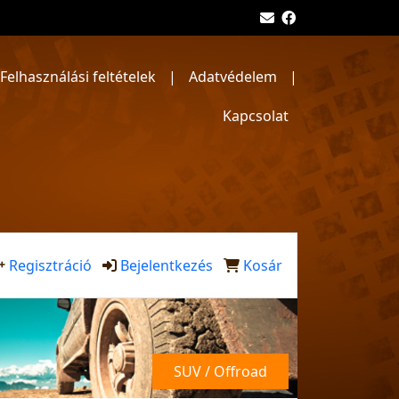
Felhasználási feltételek
|
Adatvédelem
|
Kapcsolat
Regisztráció
Bejelentkezés
Kosár
SUV / Offroad