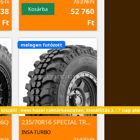
5 Ft
73 278 Ft
Kosárba
138
52 760
Ft
Ft
melegen futózott
iszállítás 3 - 7 nap alatt
nem hazai raktárkészleten, kiszállítás 3 - 7 nap ala
06Q
235/70R16 SPECIAL TRUCK 2 106Q
INSA-TURBO
8 Ft
71 572 Ft