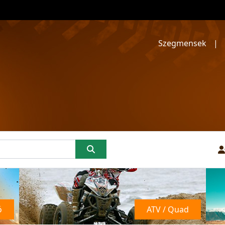
Szegmensek
|
ó
ATV / Quad