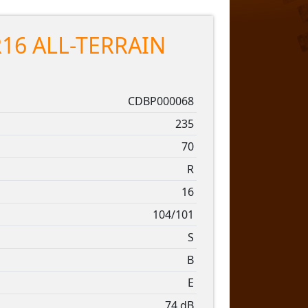
16 ALL-TERRAIN
CDBP000068
235
70
R
16
104/101
S
B
E
74 dB