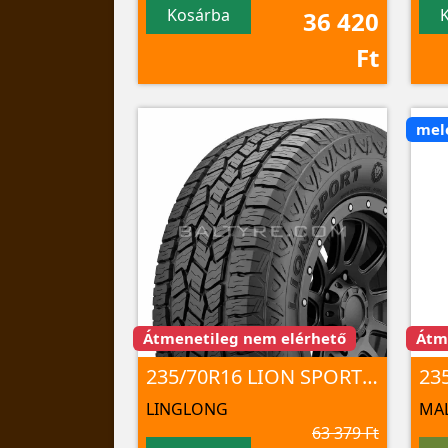
Kosárba
36 420
Ft
mel
Átmenetileg nem elérhető
Átm
235/70R16 LION SPORT A/T100 106 T TL
23
LINGLONG
MAL
63 379 Ft