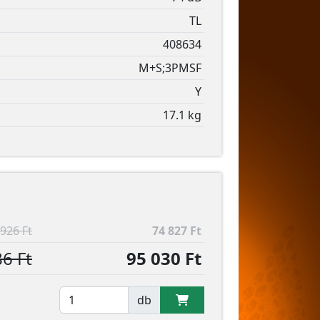
TL
408634
M+S;3PMSF
Y
17.1 kg
926 Ft
74 827 Ft
6 Ft
95 030 Ft
db