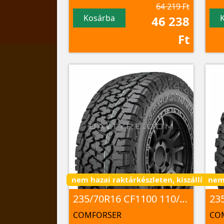
64 219 Ft
Kosárba
46 238
Ft
nem hazai raktárkészleten, kiszállítás 3 
nem 
235/70R16 CF1100 110/107 S 8PR M+S; 3PMSF
COMFORSER
CO