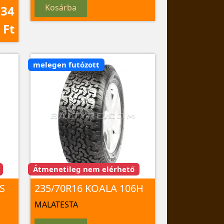
Kosárba
734
Ft
melegen futózott
Átmenetileg nem elérhető
S
235/70R16 KOALA 106H
MALATESTA