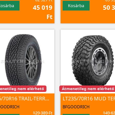
Kosárba
Kosárba
45 019
50 
Ft
- 7 nap alatt
enetileg nem elérhető
Átmenetileg nem elérhető
235/70R16 TRAIL-TERRAIN T/A 106T TL
GOODRICH
BFGOODRICH
129 389 Ft
149 63