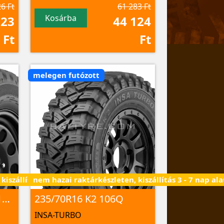
6 Ft
61 283 Ft
Kosárba
923
44 124
Ft
Ft
melegen futózott
iszállítás 3 - 7 nap alatt
nem hazai raktárkészleten, kiszállítás 3 - 7 nap ala
235/70R16 RUBICON 113/111 R
235/70R16 K2 106Q
INSA-TURBO