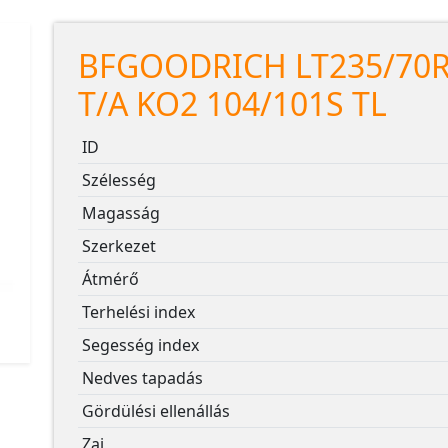
BFGOODRICH LT235/70R
T/A KO2 104/101S TL
ID
Szélesség
Magasság
Szerkezet
Átmérő
Terhelési index
Segesség index
Nedves tapadás
Gördülési ellenállás
Zaj