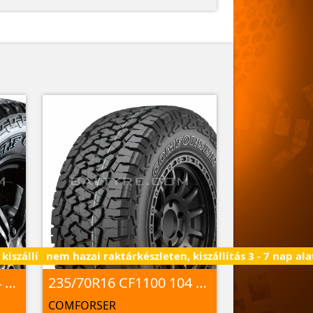
iszállítás 3 - 7 nap alatt
nem hazai raktárkészleten, kiszállítás 3 - 7 nap ala
235/70R16 CF1000 104 T M+S
235/70R16 CF1100 104 S M+S
COMFORSER