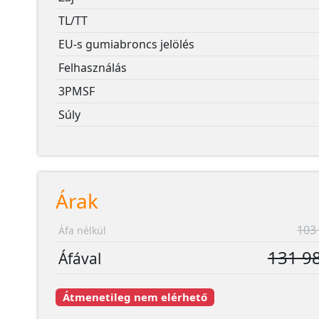
TL/TT
EU-s gumiabroncs jelölés
Felhasználás
3PMSF
Súly
Árak
103 
Áfa nélkül
131 98
Áfával
Átmenetileg nem elérhető