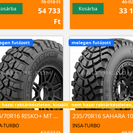
76 018 Ft
46 02
Kosárba
Kosárba
54 733
33 
Ft
egen futózott
melegen futózott
- 7 nap alatt
hazai raktárkészleten, kiszállítás 3 - 7 nap alatt
nem hazai raktárkészleten, k
235/70R16 RISKO+ MT 106Q
235/70R16 SAHARA 1
A-TURBO
INSA-TURBO
62 527 Ft
69 93