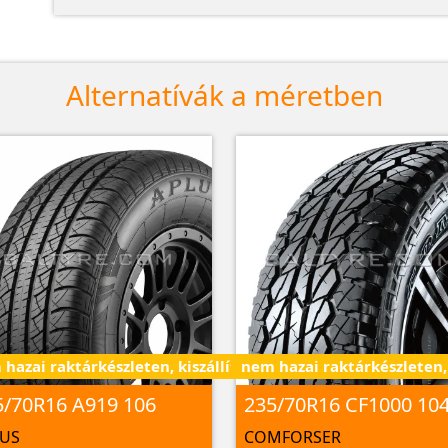
Alternatívák a méretben
hazai raktárkészleten, kiszállítás 3 - 7 nap alatt
nem hazai raktárkészleten, k
5/70R16 A919 106
LUS
COMFORSER